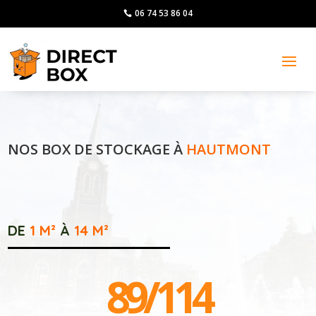
06 74 53 86 04
NOS BOX DE STOCKAGE À
HAUTMONT
DE
1 M²
À
14
M²
89/114