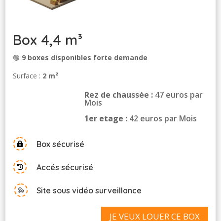
Box 4,4 m³
🟢
9 boxes disponibles forte demande
Surface :
2 m²
Rez de chaussée :
47 euros par
Mois
1er etage :
42 euros par Mois
Box sécurisé

Accés sécurisé

Site sous vidéo surveillance
JE VEUX LOUER CE BOX