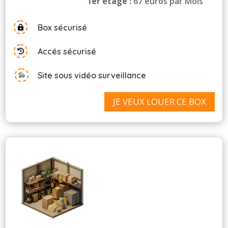
1er etage :
67 euros par Mois
Box sécurisé

Accés sécurisé

Site sous vidéo surveillance
JE VEUX LOUER CE BOX